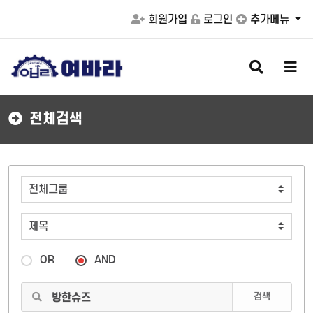
회원가입
로그인
추가메뉴
검
메
색
뉴
버
버
튼
튼
전체검색
OR
AND
검색