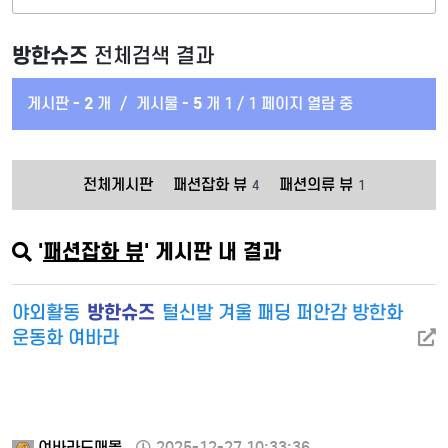
방한슈즈
전체검색 결과
게시판 -
2
개
/
게시물 -
5
개
1 / 1 페이지 열람 중
전체게시판
패션잡화 뷰
패션의류 뷰
4
1
'
패션잡화 뷰
' 게시판 내 결과
방한슈즈
야외활동
털신발 겨울 패딩 퍼안감 방한화
운동화 여바라
여바라도매몰
2025-12-27 10:33:36