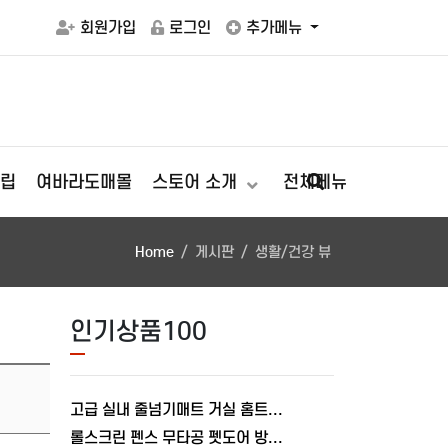
회원가입
로그인
추가메뉴
립
여바라도매몰
스토어 소개
전체메뉴
Home
게시판
생활/건강 뷰
인기상품100
고급 실내 줄넘기매트 거실 홈트레이닝 스트레칭 패드 매트8mm 쿠션
롤스크린 펜스 무타공 펫도어 방문 출입문 안전문 강아지 고양이 울타리