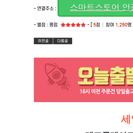
스마트스토어 안
- 연결주소 :
- 별점 : 평점
- [
5
점
|
참여
1,250
명 
이전글
다음글
세