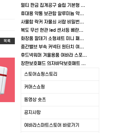
멀티 판금 집게공구 슬립 기본형 너트 고정 조인트플라이어 기본형 볼트 여바라
휴대용 약통 보관함 알루미늄 약상자 구급함 가정용 상비약 응급키트 여바라
사물함 락커 자물쇠 서랍 비밀번호 여닫이 시건장금장치 창고 잠금장치 여바라
복도 무선 현관 led 센서등 베란다 계단 부착식 무드등 마그네틱 각도조절
화장품 깔데기 소형세트 미니 패트병 작은입구 깔대기 공병 스텐 소분용 여바라
목록
중간밸브 부속 커넥터 원터치 여바라 어댑터 물호스 연결 호스 배관 잠금
후드넥워머 겨울용품 여바라 스포츠 넥워머 방한 캠핑 남자 바라클라바
장판보호패드 의자바닥보호매트 컴퓨터 반투명 90X140cm 여바라
스토어쇼핑스토리
커머스쇼핑
동영상 숏츠
공지사항
여바라스마트스토어 바로가기