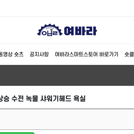
동영상 숏츠
공지사항
여바라스마트스토어 바로가기
숏클
상승 수전 녹물 샤워기헤드 욕실