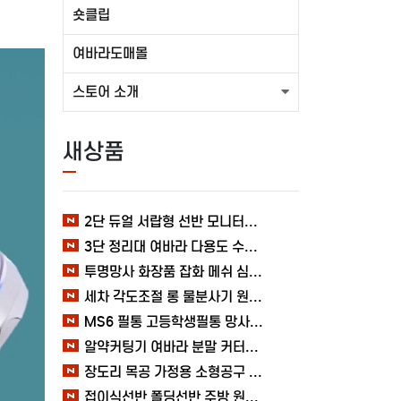
숏클립
여바라도매몰
스토어 소개
새상품
2단 듀얼 서랍형 선반 모니터받침대 여바라 1000mm
3단 정리대 여바라 다용도 수납 C형 화장품정리함 욕실
투명망사 화장품 잡화 메쉬 심플 여바라 필통파우치
세차 각도조절 롱 물분사기 원예 여바라 스프레이건 분사기
MS6 필통 고등학생필통 망사 여바라 투명 다용도 메쉬 파우치
알약커팅기 여바라 분말 커터기 절단기 분쇄기 보관함 알약가위
장도리 목공 가정용 소형공구 캠핑 손망치 휴대용 미니망치 여바라
접이식선반 폴딩선반 주방 원터치 여바라 4단, 이동식 베란다 팬트리 72x34x126.5cm, 수납 블랙