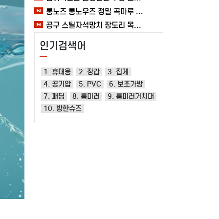
롱노즈 롱노우즈 정밀 곡마루 공구용품 작업 케이블 조립 여바라 공예 전선
공구 스틸자석망치 장도리 목공 쇠망치 캠핑 목수 가정용 빠루 여바라
인기검색어
1. 휴대용
2. 장갑
3. 집게
4. 공기압
5. PVC
6. 보조가방
7. 패딩
8. 룸미러
9. 룸미러거치대
10. 방한슈즈