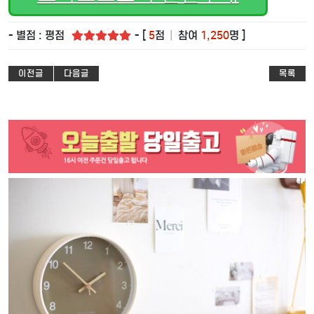
- 별점 : 평점
- [
5
점
|
참여
1,250
명 ]
이전글
다음글
목록