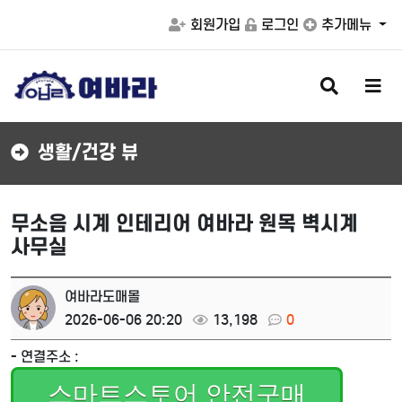
회원가입
로그인
추가메뉴
검
메
색
뉴
버
버
튼
튼
생활/건강 뷰
무소음 시계 인테리어 여바라 원목 벽시계
사무실
여바라도매몰
2026-06-06 20:20
13,198
0
- 연결주소 :
스마트스토어 안전구매