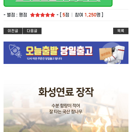
- 별점 : 평점
- [
5
점
|
참여
1,250
명 ]
이전글
다음글
목록