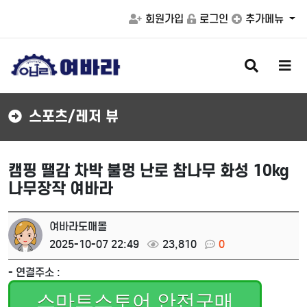
회원가입
로그인
추가메뉴
검
메
색
뉴
버
버
튼
튼
스포츠/레저 뷰
캠핑 땔감 차박 불멍 난로 참나무 화성 10kg
나무장작 여바라
여바라도매몰
2025-10-07 22:49
23,810
0
- 연결주소 :
스마트스토어 안전구매