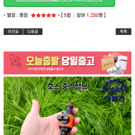
- 별점 : 평점
- [
5
점
|
참여
1,250
명 ]
이전글
다음글
목록