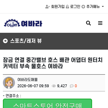
회원가입
로그인
추가메뉴
검
메
색
뉴
버
버
튼
튼
스포츠/레저 뷰
잠금 연결 중간밸브 호스 배관 어댑터 원터치
커넥터 부속 물호스 여바라
여바라도매몰
2026-06-07 09:59
9,427
0
- 연결주소 :
스마트스토어 안전구매