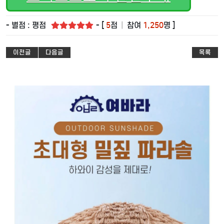
- 별점 : 평점
- [
5
점
|
참여
1,250
명 ]
이전글
다음글
목록