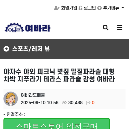
회원가입
로그인
추가메뉴
검
메
색
뉴
버
버
튼
튼
스포츠/레저 뷰
야자수 야외 피크닉 볏짚 밀짚파라솔 대형
차박 지푸라기 테라스 파라솔 감성 여바라
여바라도매몰
2025-09-10 10:56
30,488
0
- 연결주소 :
스마트스토어 안전구매