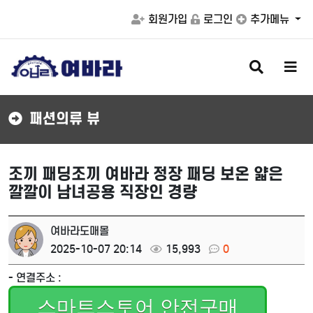
회원가입
로그인
추가메뉴
검
메
색
뉴
버
버
튼
튼
패션의류 뷰
조끼 패딩조끼 여바라 정장 패딩 보온 얇은
깔깔이 남녀공용 직장인 경량
여바라도매몰
2025-10-07 20:14
15,993
0
- 연결주소 :
스마트스토어 안전구매