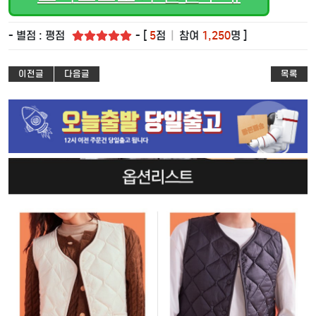
- 별점 : 평점
- [
5
점
|
참여
1,250
명 ]
이전글
다음글
목록